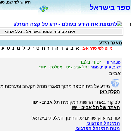
חיפוש לפי שם, סוג
ספר בישראל
לתמצת את הידע בעולם - ידע על קצה המזלג
אינדקס בתי הספר בישראל - כלל ארצי
מאגר הידע
א
ב
ג
ד
ה
ו
ז
ח
ט
י
כ
ל
מ
נ
ס
ע
ניווט לפי סדר א-ב
יסודי בלבד
קטגוריה :
ישוב, פיקוח, מגזר :
תל אביב - יפו
ממלכתי
יהודי
אביב
מידע על בית הספר מתוך מאגרי מנהל תקשוב ומערכות מי
הקלק כאן
לביקור באתר הרשות המקומית
תל אביב - יפו
האתר של תל אביב - יפו
עוד מידע וקישורים על החינוך המלכתי בישראל
המינהל הפדגוגי
מטה המינהל הפדגוגי