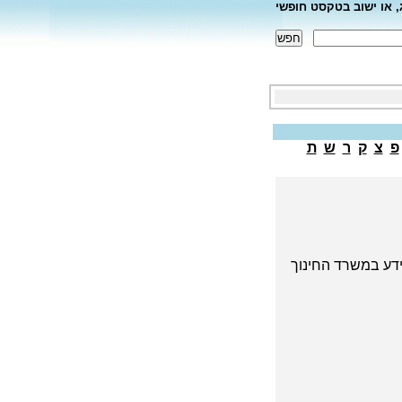
, או ישוב בטקסט חופשי
פ
צ
ק
ר
ש
ת
דע במשרד החינוך