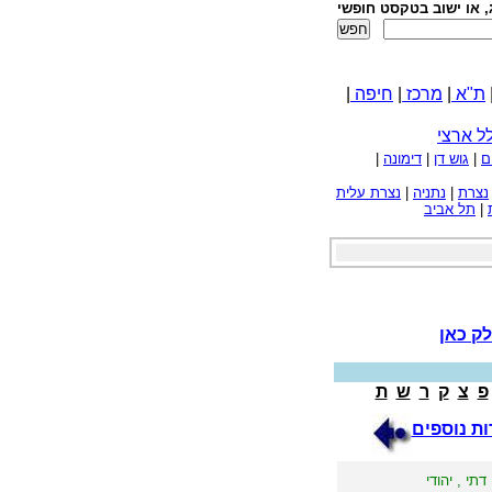
, או ישוב בטקסט חופשי
ת"א
|
מרכז
|
חיפה
|
ל ארצי
ם
|
גוש דן
|
דימונה
|
נצרת
|
נתניה
|
נצרת עלית
|
תל אביב
ק כאן
פ
צ
ק
ר
ש
ת
ת נוספים
תי , יהודי