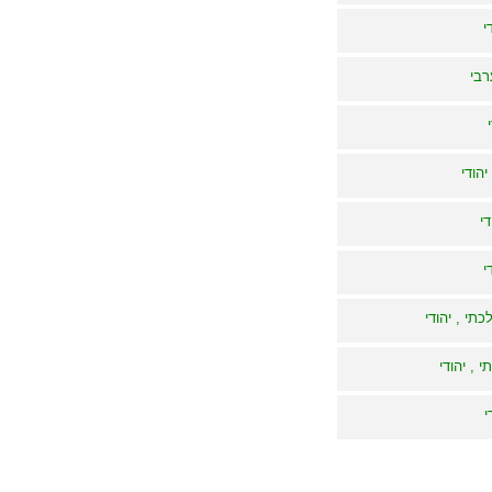
י
רבי
הודי
די
י
כתי , יהודי
 , יהודי
י