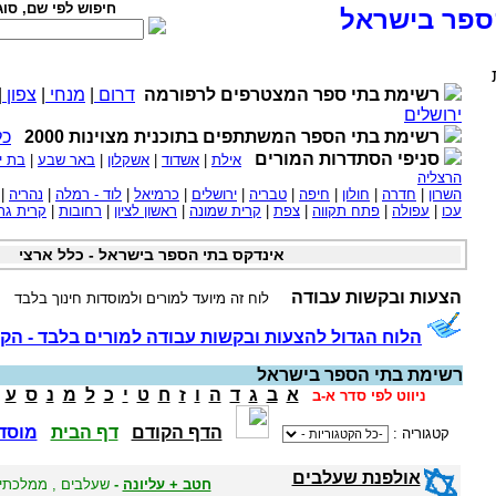
חיפוש לפי שם, סוג
ספר בישראל
רשימת בתי ספר המצטרפים לרפורמה
דרום
|
מנחי
|
צפון
|
ירושלים
רשימת בתי הספר המשתתפים בתוכנית מצוינות 2000
כל
סניפי הסתדרות המורים
אילת
|
אשדוד
|
אשקלון
|
באר שבע
|
בת י
הרצליה
השרון
|
חדרה
|
חולון
|
חיפה
|
טבריה
|
ירושלים
|
כרמיאל
|
לוד - רמלה
|
נהריה
|
עכו
|
עפולה
|
פתח תקווה
|
צפת
|
קרית שמונה
|
ראשון לציון
|
רחובות
|
קרית גת
אינדקס בתי הספר בישראל - כלל ארצי
הצעות ובקשות עבודה
לוח זה מיועד למורים ולמוסדות חינוך בלבד
הלוח הגדול להצעות ובקשות עבודה למורים בלבד - הקל
רשימת בתי הספר בישראל
א
ב
ג
ד
ה
ו
ז
ח
ט
י
כ
ל
מ
נ
ס
ע
ניווט לפי סדר א-ב
הדף הקודם
דף הבית
מוסדו
קטגוריה :
אולפנת שעלבים
חטב + עליונה
-
שעלבים , ממלכתי ד