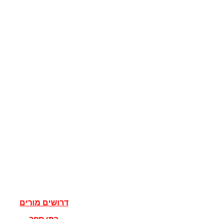
קוגניציה
מדע המדינה
מדינות
דגלים
ישראל
מדעי הרוח
פילוסופיה
אלוהים
נצרות
יהדות
איסלאם
אישים
דרושים מורים