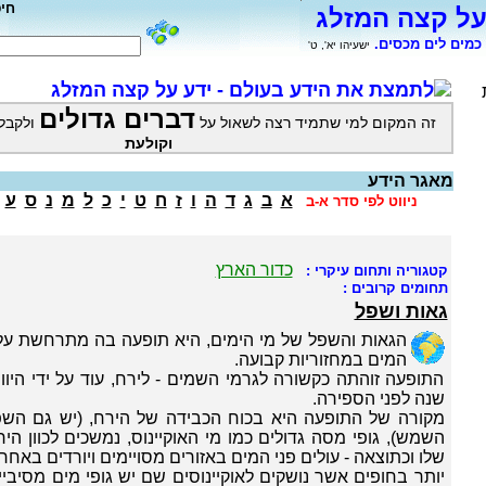
חי
על קצה המזלג
כמים לים מכסים.
ישעיהו יא', ט'
לתמצת את הידע בעולם - ידע על קצה המזלג
דברים גדולים
זה המקום למי שתמיד רצה לשאול על
ולקבל
וקולעת
מאגר הידע
א
ב
ג
ד
ה
ו
ז
ח
ט
י
כ
ל
מ
נ
ס
ע
ניווט לפי סדר א-ב
כדור הארץ
קטגוריה ותחום עיקרי :
תחומים קרובים :
גאות ושפל
הגאות והשפל של מי הימים, היא תופעה בה מתרחשת עליה
המים במחזוריות קבועה.
שנה לפני הספירה.
מקורה של התופעה היא בכוח הכבידה של הירח, (יש גם הש
השמש), גופי מסה גדולים כמו מי האוקיינוס, נמשכים לכוון ה
שלו וכתוצאה - עולים פני המים באזורים מסויימים ויורדים באח
יותר בחופים אשר נושקים לאוקיינוסים שם יש גופי מים מסיביי