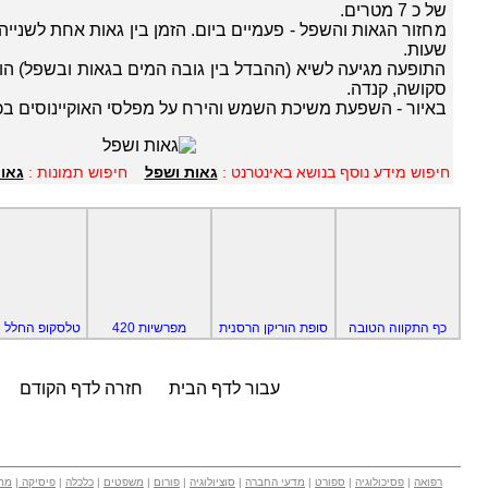
של כ 7 מטרים.
שעות.
התופעה מגיעה לשיא (ההבדל בין גובה המים בגאות ובשפל) הוא
סקושה, קנדה.
באיור - השפעת משיכת השמש והירח על מפלסי האוקיינוסים בכ
חיפוש מידע נוסף בנושא באינטרנט :
גאות ושפל
חיפוש תמונות :
גאו
כף התקווה הטובה
סופת הוריקן הרסנית
מפרשיות 420
טלסקופ החלל 
עבור לדף הבית
חזרה לדף הקודם
רפואה
|
פסיכולוגיה
|
ספורט
|
מדעי החברה
|
סוציולוגיה
|
פורום
|
משפטים
|
כלכלה
|
פיסיקה
|
מת