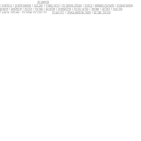
מחשבים
אסטרונומיה
|
מערכת השמש
|
כימיה
|
טבלה מחזורית
|
כדור הארץ
|
סביבה
|
מטאורולוגיה
|
ביולוגיה
|
מדינות
|
דגלים
|
ישראל
|
מדעי הרוח
|
פילוסופיה
|
אלוהים
|
נצרות
|
יהדות
|
איסלאם
|
אישים
זכויות יוצרים
|
תנאי שימוש באתר
|
דף הבית
כל הזכויות שמורות - שבתאי גרשון Copyright © 2007