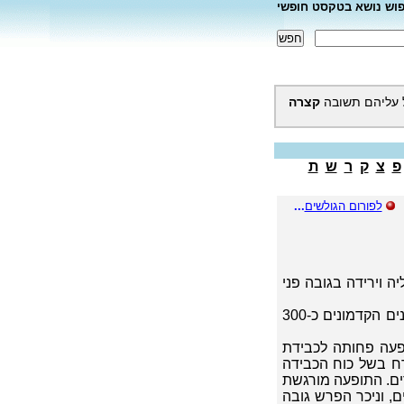
פוש נושא בטקסט חופשי
 עליהם תשובה
קצרה
פ
צ
ק
ר
ש
ת
לפורום הגולשים
...
 וירידה בגובה פני
התופעה זוהתה כקשורה לגרמי השמים - לירח, עוד על ידי היוונים הקדמונים כ-300
פעה פחותה לכבידת
ירח בשל כוח הכבידה
רים. התופעה מורגשת
ם, וניכר הפרש גובה