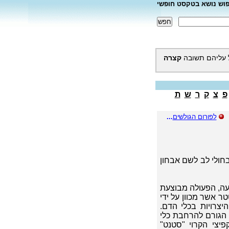
פוש נושא בטקסט חופשי
 עליהם תשובה
קצרה
פ
צ
ק
ר
ש
ת
לפורום הגולשים
...
בחולי לב לשם אבחון
עה, הפעולה מבוצעת
ר אשר מכוון על ידי
יצרויות בכלי הדם.
ן הגורם להרחבת כלי
יצי הקרוי "סטנט"