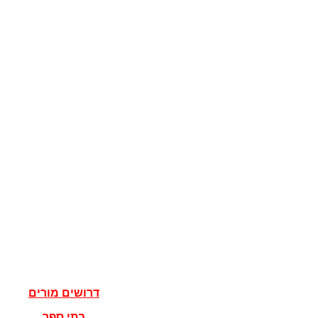
קוגניציה
מדע המדינה
מדינות
דגלים
ישראל
מדעי הרוח
פילוסופיה
אלוהים
נצרות
יהדות
איסלאם
אישים
דרושים מורים
בתי ספר