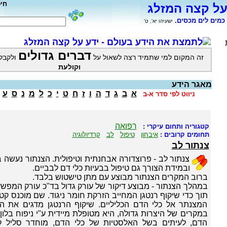
חי
על קצה המזלג
כמים לים מכסים.
ישעיהו יא', ט'
לתמצת את הידע בעולם - ידע על קצה המזלג
דברים גדולים
זה המקום למי שתמיד רצה לשאול על
ולקבל
וקולעת
מאגר הידע
א
ב
ג
ד
ה
ו
ז
ח
ט
י
כ
ל
מ
נ
ס
ע
ניווט לפי סדר א-ב
רפואה
קטגוריה ותחום עיקרי :
תחומים קרובים :
איבחון
טיפול
לב
קרדיולוגיה
צנתור לב
צנתור לב - פרוצדורה אבחנתית וטיפולית. הצנתור נעשה 
ובמידת הצורך גם טיפול בבעיות כלי דם לבביים.
ברוב המקרים הצנתור מבוצע עם מתן טישטוש בלבד.
במהלך הצנתור - מבוצע דיקור של עורק גדול בד"כ עורק המפש
תוך כדי שיקוף רנטגן המחייב הזרקת חומר ניגוד. שם מוכנס קטט
המצנתר אל כלי הדם הכליליים. שיקוף הרנטגן מדגים את הה
במקרים של היצרות גדולה, היא מטופלת מיידית ע"י ניפוח בלו
הדם, לעיתים בשל האלסטיות של כלי הדם, מוחדר סליל קפ