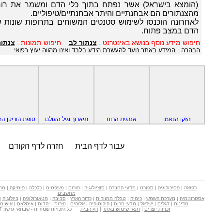
(הומצא בישראל) אשר נפתח בתוך כלי הדם ומשמר את רוח
מהצנתורים הם אבחנתיים והיתר אבחנתיים/טיפוליים.
לאחרונה הוכנסו לשימוש סטנטים המשוחים בתרופות שונות ש
הדם במצב פתוח.
חיפוש מידע נוסף בנושא באינטרנט :
צנתור לב
חיפוש תמונות :
צנתור
הבהרה : המידע באתר נועד להעשרת הידע בלבד ואינו מהווה יעוץ רפואי
הזקן הנאמן
אנרגית הרוח
תיארוך וגיל העולם
סופת הוריקן הר
עבור לדף הבית
חזרה לדף הקודם
רפואה
|
פסיכולוגיה
|
ספורט
|
מדעי החברה
|
סוציולוגיה
|
פורום
|
משפטים
|
כלכלה
|
פיסיקה
|
מת
מחשבים
אסטרונומיה
|
מערכת השמש
|
כימיה
|
טבלה מחזורית
|
כדור הארץ
|
סביבה
|
מטאורולוגיה
|
ביולוגיה
|
מדינות
|
דגלים
|
ישראל
|
מדעי הרוח
|
פילוסופיה
|
אלוהים
|
נצרות
|
יהדות
|
איסלאם
|
אישים
זכויות יוצרים
|
תנאי שימוש באתר
|
דף הבית
כל הזכויות שמורות - שבתאי גרשון Copyright © 2007