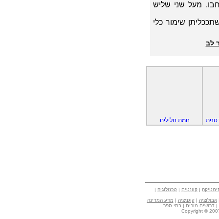
בו. מעל שני שליש
תככליתן שימור כלי
 לב
סנית
חמת חלילים
ימטיקה
|
קוונטים
|
טכנולוגיה
|
אבולוציה
|
קוגניציה
|
מדע המדינה
|
דרושים מורים
|
בתי ספר