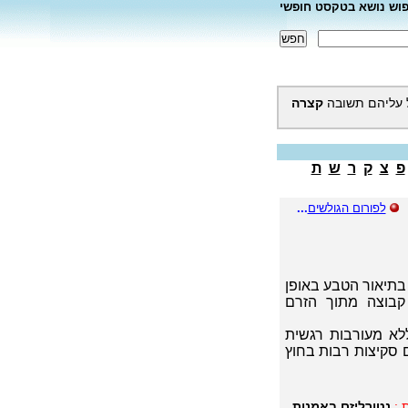
פוש נושא בטקסט חופשי
 עליהם תשובה
קצרה
פ
צ
ק
ר
ש
ת
לפורום הגולשים
...
מו זרם אשר חפץ בתיאור הטבע באופן
 קבוצה מתוך הזרם
לא מעורבות רגשית
 סקיצות רבות בחוץ
 :
נטורליזם באמנות