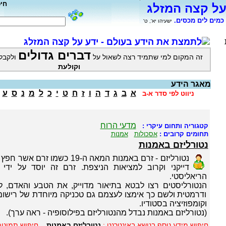
חי
על קצה המזלג
כמים לים מכסים.
ישעיהו יא', ט'
לתמצת את הידע בעולם - ידע על קצה המזלג
דברים גדולים
זה המקום למי שתמיד רצה לשאול על
ולקבל
וקולעת
מאגר הידע
א
ב
ג
ד
ה
ו
ז
ח
ט
י
כ
ל
מ
נ
ס
ע
ניווט לפי סדר א-ב
מדעי הרוח
קטגוריה ותחום עיקרי :
תחומים קרובים :
אסכולות
אמנות
נטורליזם באמנות
נטורליזם - זרם באמנות המאה ה-19 כש
דייקני וקרוב למציאות הניצפת. זרם זה יוסד על ידי
הריאליסטי.
הנטורליסטים רצו לבטא בתיאור מדוייק, את הטבע והאדם, ל
ודרמטית ולשם כך אימצו לעצמם גם טכניקה מיוחדת של רישום
וקומפוזיציה בסטודיו.
(נטורליזם באמנות נבדל מהנטורליזם בפילוסופיה - ראה ערך).
חיפוש מידע נוסף בנושא באינטרנט :
נטורליזם באמנות
חיפוש תמונות