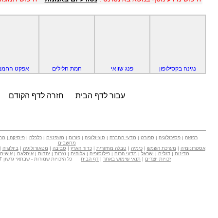
נגינה בקסילופון
פנג שוואי
חמת חלילים
אפקט החממ
עבור לדף הבית
חזרה לדף הקודם
רפואה
|
פסיכולוגיה
|
ספורט
|
מדעי החברה
|
סוציולוגיה
|
פורום
|
משפטים
|
כלכלה
|
פיסיקה
|
מת
מחשבים
אסטרונומיה
|
מערכת השמש
|
כימיה
|
טבלה מחזורית
|
כדור הארץ
|
סביבה
|
מטאורולוגיה
|
ביולוגיה
|
מדינות
|
דגלים
|
ישראל
|
מדעי הרוח
|
פילוסופיה
|
אלוהים
|
נצרות
|
יהדות
|
איסלאם
|
אישים
זכויות יוצרים
|
תנאי שימוש באתר
|
דף הבית
כל הזכויות שמורות - שבתאי גרשון Copyright © 2007