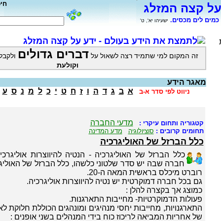
חי
על קצה המזלג
כמים לים מכסים.
ישעיהו יא', ט'
לתמצת את הידע בעולם - ידע על קצה המזלג
דברים גדולים
זה המקום למי שתמיד רצה לשאול על
ולקבל
וקולעת
מאגר הידע
א
ב
ג
ד
ה
ו
ז
ח
ט
י
כ
ל
מ
נ
ס
ע
ניווט לפי סדר א-ב
מדעי החברה
קטגוריה ותחום עיקרי :
תחומים קרובים :
סוציולוגיה
מדע המדינה
כלל הברזל של האוליגרכיה
כלל הברזל של האוליגרכיה - הנטיה להיווצרות אוליגרכ
חברה שבה יש סדר שלטוני כלשהו, כלל הברזל של האוליגר
רוברט מיכלס בראשית המאה ה-20.
גם בכל חברה דמוקרטית יש נטיה להיווצרות אוליגרכיה.
כמוצג אך בקצרה להלן :
פעולות הדמוקרטיות- מחייבות התארגנות.
התארגנויות, מחייבות יחסי מנהיגים ומונהגים הכוללת חלוקת לא
של אחריות המביאה לריכוז כוח בידי המנהלים בשני אופנים :