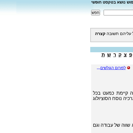
פוש נושא בטקסט חופשי
 עליהם תשובה
קצרה
פ
צ
ק
ר
ש
ת
לפורום הגולשים
...
יה קיימת כמעט בכל
כיה נוסח הסוציולוג
 שווה של עבודה וגם