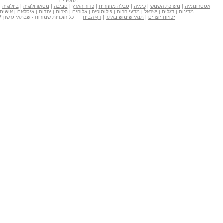
מחשבים
אסטרונומיה
|
מערכת השמש
|
כימיה
|
טבלה מחזורית
|
כדור הארץ
|
סביבה
|
מטאורולוגיה
|
ביולוגיה
|
מדינות
|
דגלים
|
ישראל
|
מדעי הרוח
|
פילוסופיה
|
אלוהים
|
נצרות
|
יהדות
|
איסלאם
|
אישים
זכויות יוצרים
|
תנאי שימוש באתר
|
דף הבית
כל הזכויות שמורות - שבתאי גרשון Copyright © 2007