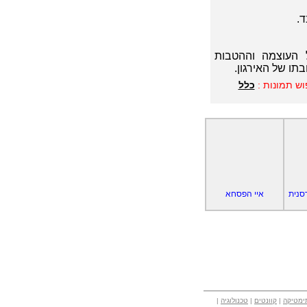
ד.
העוצמה וההטבות
תו של האירגון.
וש תמונות :
כלל
סנית
איי הפסחא
ימטיקה
|
קוונטים
|
טכנולוגיה
|