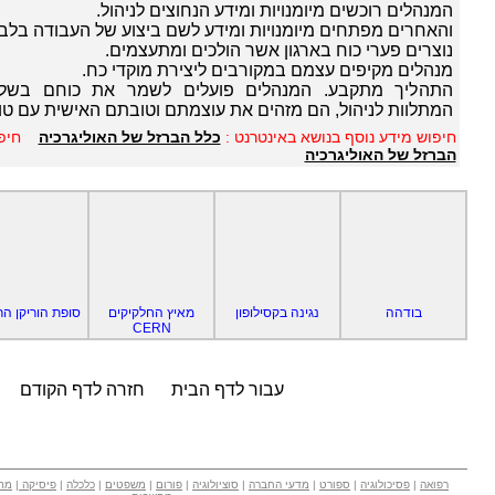
המנהלים רוכשים מיומנויות ומידע הנחוצים לניהול.
והאחרים מפתחים מיומנויות ומידע לשם ביצוע של העבודה בלב
נוצרים פערי כוח בארגון אשר הולכים ומתעצמים.
מנהלים מקיפים עצמם במקורבים ליצירת מוקדי כח.
התהליך מתקבע. המנהלים פועלים לשמר את כוחם בשל 
המתלוות לניהול, הם מזהים את עוצמתם וטובתם האישית עם טוב
חיפוש מידע נוסף בנושא באינטרנט :
כלל הברזל של האוליגרכיה
חיפ
הברזל של האוליגרכיה
בודהה
נגינה בקסילופון
מאיץ החלקיקים
סופת הוריקן הר
CERN
עבור לדף הבית
חזרה לדף הקודם
רפואה
|
פסיכולוגיה
|
ספורט
|
מדעי החברה
|
סוציולוגיה
|
פורום
|
משפטים
|
כלכלה
|
פיסיקה
|
מת