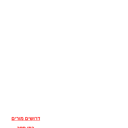
קוגניציה
מדע המדינה
מדינות
דגלים
ישראל
מדעי הרוח
פילוסופיה
אלוהים
נצרות
יהדות
איסלאם
אישים
דרושים מורים