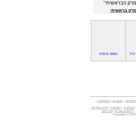
ה"מרק הבראשיתי"
רק בראשיתי
נייר
הומור וכימיה
ימטיקה
|
קוונטים
|
טכנולוגיה
|
אבולוציה
|
קוגניציה
|
מדע המדינה
|
דרושים מורים
|
בתי ספר