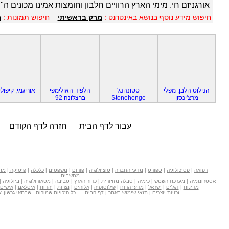
אורגניזם חי. מימי הארץ הרוויים חלבון וחומצות אמינו מכונים 
חיפוש מידע נוסף בנושא באינטרנט :
מרק בראשיתי
חיפוש תמונות :
מ
הנילוס הלבן, מפלי
סטונהנג'
הלפיד האולימפי
אוריגמי, קיפולי 
מרצ'ינסון
Stonehenge
ברצלונה 92
עבור לדף הבית
חזרה לדף הקודם
רפואה
|
פסיכולוגיה
|
ספורט
|
מדעי החברה
|
סוציולוגיה
|
פורום
|
משפטים
|
כלכלה
|
פיסיקה
|
מת
מחשבים
אסטרונומיה
|
מערכת השמש
|
כימיה
|
טבלה מחזורית
|
כדור הארץ
|
סביבה
|
מטאורולוגיה
|
ביולוגיה
|
מדינות
|
דגלים
|
ישראל
|
מדעי הרוח
|
פילוסופיה
|
אלוהים
|
נצרות
|
יהדות
|
איסלאם
|
אישים
זכויות יוצרים
|
תנאי שימוש באתר
|
דף הבית
כל הזכויות שמורות - שבתאי גרשון Copyright © 2007