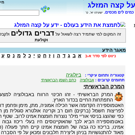
חי
על קצה המזלג
כמים לים מכסים.
ישעיהו יא', ט'
לתמצת את הידע בעולם - ידע על קצה המזלג
דברים גדולים
זה המקום למי שתמיד רצה לשאול על
ולקבל
וקולעת
מאגר הידע
א
ב
ג
ד
ה
ו
ז
ח
ט
י
כ
ל
מ
נ
ס
ע
ניווט לפי סדר א-ב
ביולוגיה
קטגוריה ותחום עיקרי :
תחומים קרובים :
אבולוציה
כתם השמן הבראשיתי
המרק הבראשיתי
המרק הבראשיתי - זהו הכינוי הרווח באבולוציה למצ
התפתחות החיים בכדור הארץ.
האטמוספירה הקדומה אשר הכילה אמוניה, מתן, מימן ופחמן דו
לפריצות חשמל (ברקים) חום רב וקרינה אולטרא סגולית מן 
כפי שהוצג בניסוי אוריי מילר נוצרות חומצות אמינו לרוב. שטף 
באטמוספירה הביא לכך שהאוקיינוסים היו בעלי ריכוז גבוה
אמינו, בריכוז כה גבוה של חומצות אמינו קיים חתך פעולה (ס
מאוד להתנגשויות בניהן וליצירת חלבונים ומכאן על פי הסברה