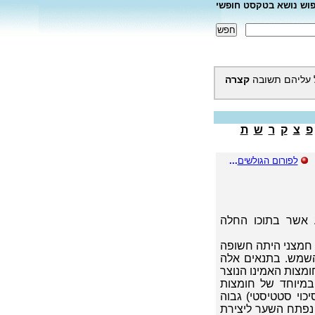
פוש נושא בטקסט חופשי
 עליהם תשובה
קצרה
פ
צ
ק
ר
ש
ת
לפורום הגולשים
...
ע אשר בתוכו החלה
 חמצני היתה חשופה
השמש. בתנאים אלה
חומצות האמינו הנוצר
 במיוחד של חומצות
יכוי סטטיסטי) גבוה
 נפתח השער ליצירת