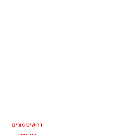
קוגניציה
מדע המדינה
מדינות
דגלים
ישראל
מדעי הרוח
פילוסופיה
אלוהים
נצרות
יהדות
איסלאם
אישים
דרושים מורים