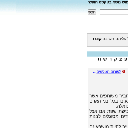
פוש נושא בטקסט חופשי
 עליהם תשובה
קצרה
פ
צ
ק
ר
ש
ת
לפורום הגולשים
...
תחביר משותפים אשר
עים בכל בני האדם
 אלה.
רכישת שפת אם אצל
דים מסוגלים לבנות
ייב להיות מושפע גם