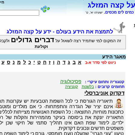
חי
על קצה המזלג
כמים לים מכסים.
ישעיהו יא', ט'
לתמצת את הידע בעולם - ידע על קצה המזלג
דברים גדולים
זה המקום למי שתמיד רצה לשאול על
ולקבל
וקולעת
מאגר הידע
א
ב
ג
ד
ה
ו
ז
ח
ט
י
כ
ל
מ
נ
ס
ע
ניווט לפי סדר א-ב
פסיכולוגיה
קטגוריה ותחום עיקרי :
תחומים קרובים :
בלשנות
קוגניציה
דקדוק אוניברסלי
תיאוריה הגורסת כי לכל השפות הטבעיות יש עקרונות 
אינם יציר של הגדרה והתפתחות- כי אם מולדים ומוטב
כתכונות מוחיות, התוצאה : כל השפות האנושיות מצייתות לכללים
התאוריה יונקת את ביסוסה בעיקר מהמהירות והקלות של 
ילדים. לימוד שפת האם אינו תהליך סתמי של חיקוי שכן יל
משפטים חדשים ונכונים דקדוקית.
טיעון "עוני הגרוי" שהעלה נועם חומסקי, גורס כי לימוד השפה ח