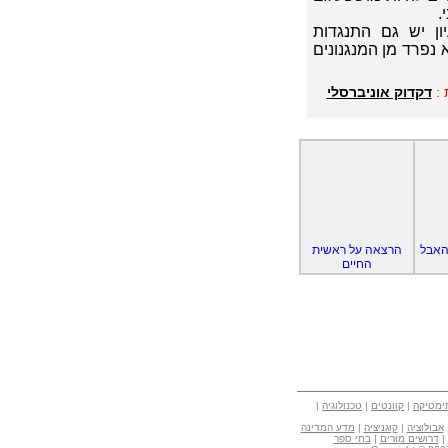
.
ון יש גם התנגדות
נפרד מן המנגנונים
 :
דקדוק אוניברסלי
האבל
הרצאה על ראשית
החיים
ימטיקה
|
קוונטים
|
טכנולוגיה
|
אבולוציה
|
קוגניציה
|
מדע המדינה
|
דרושים מורים
|
בתי ספר