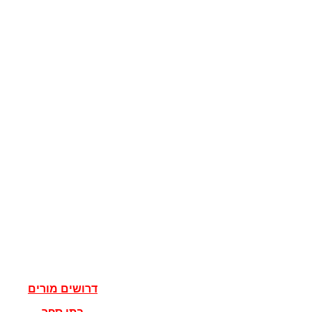
קוגניציה
מדע המדינה
מדינות
דגלים
ישראל
מדעי הרוח
פילוסופיה
אלוהים
נצרות
יהדות
איסלאם
אישים
דרושים מורים