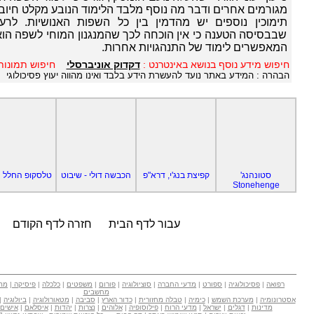
מגורמים אחרים ודבר מה נוסף מלבד הלימוד הנובע מקלט חיובי
תימוכין נוספים יש מהדמין בין כל השפות האנושיות. לרעי
שבבסיסה הטענה כי אין הוכחה לכך שהמנגנון המוחי לשפה הוא 
המאפשרים לימוד של התנהגויות אחרות.
חיפוש מידע נוסף בנושא באינטרנט :
דקדוק אוניברסלי
חיפוש תמונות
הבהרה : המידע באתר נועד להעשרת הידע בלבד ואינו מהווה יעוץ פסיכולוגי
סטונהנג'
קפיצת בנג'י, דרא"פ
הכבשה דולי - שיבוט
טלסקופ החלל 
Stonehenge
עבור לדף הבית
חזרה לדף הקודם
רפואה
|
פסיכולוגיה
|
ספורט
|
מדעי החברה
|
סוציולוגיה
|
פורום
|
משפטים
|
כלכלה
|
פיסיקה
|
מת
מחשבים
אסטרונומיה
|
מערכת השמש
|
כימיה
|
טבלה מחזורית
|
כדור הארץ
|
סביבה
|
מטאורולוגיה
|
ביולוגיה
|
מדינות
|
דגלים
|
ישראל
|
מדעי הרוח
|
פילוסופיה
|
אלוהים
|
נצרות
|
יהדות
|
איסלאם
|
אישים