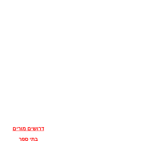
קוגניציה
מדע המדינה
מדינות
דגלים
ישראל
מדעי הרוח
פילוסופיה
אלוהים
נצרות
יהדות
איסלאם
אישים
דרושים מורים
בתי ספר