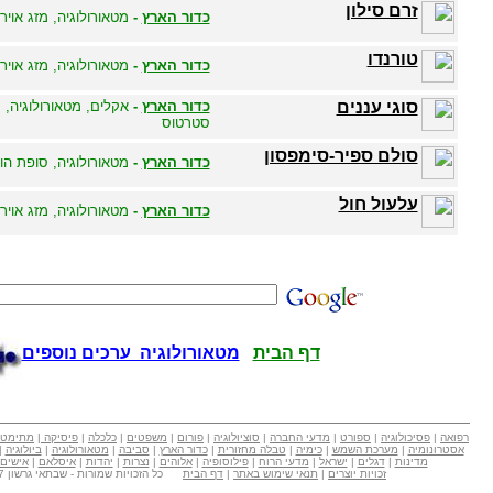
זרם סילון
כדור הארץ
-
מטאורולוגיה, מזג אויר
טורנדו
כדור הארץ
-
מטאורולוגיה, מזג אויר
סוגי עננים
כדור הארץ
-
אקלים, מטאורולוגיה, מ
סטרטוס
סולם ספיר-סימפסון
כדור הארץ
-
מטאורולוגיה, סופת הור
עלעול חול
כדור הארץ
-
מטאורולוגיה, מזג אויר
דף הבית
מטאורולוגיה ערכים נוספים
רפואה
|
פסיכולוגיה
|
ספורט
|
מדעי החברה
|
סוציולוגיה
|
פורום
|
משפטים
|
כלכלה
|
פיסיקה
|
מתימטי
אסטרונומיה
|
מערכת השמש
|
כימיה
|
טבלה מחזורית
|
כדור הארץ
|
סביבה
|
מטאורולוגיה
|
ביולוגיה
|
מדינות
|
דגלים
|
ישראל
|
מדעי הרוח
|
פילוסופיה
|
אלוהים
|
נצרות
|
יהדות
|
איסלאם
|
אישים
זכויות יוצרים
|
תנאי שימוש באתר
|
דף הבית
כל הזכויות שמורות - שבתאי גרשון Copyright © 2007