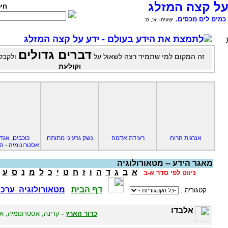
על קצה המזלג
חי
כמים לים מכסים.
ישעיהו יא', ט'
לתמצת את הידע בעולם - ידע על קצה המזלג
דברים גדולים
זה המקום למי שתמיד רצה לשאול על
ולקבל
וקולעת
אנרגית הרוח
רעידת אדמה
נשק גרעיני מתותח
כוכבים, אגד
אסטרונומיה - 
מאגר הידע -- מטאורולוגיה
א
ב
ג
ד
ה
ו
ז
ח
ט
י
כ
ל
מ
נ
ס
ע
ניווט לפי סדר א-ב
דף הבית
מטאורולוגיה ערכי
קטגוריה :
אלבדו
כדור הארץ
-
קרינה, אסטרונומיה, א