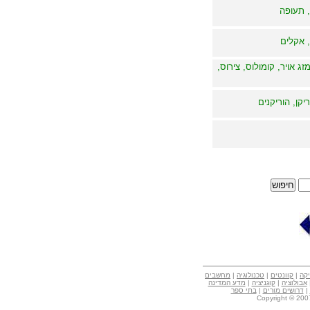
, תעופה
, אקלים
זג אויר, קומולוס, צירוס,
יקן, הוריקנים
קה
|
קוונטים
|
טכנולוגיה
|
מחשבים
אבולוציה
|
קוגניציה
|
מדע המדינה
|
דרושים מורים
|
בתי ספר