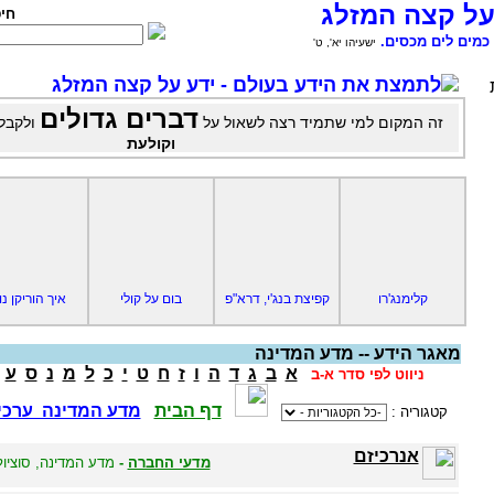
על קצה המזלג
חי
כמים לים מכסים.
ישעיהו יא', ט'
לתמצת את הידע בעולם - ידע על קצה המזלג
דברים גדולים
זה המקום למי שתמיד רצה לשאול על
ולקבל
וקולעת
קלימנג'רו
קפיצת בנג'י, דרא"פ
בום על קולי
איך הוריקן נו
מאגר הידע -- מדע המדינה
א
ב
ג
ד
ה
ו
ז
ח
ט
י
כ
ל
מ
נ
ס
ע
ניווט לפי סדר א-ב
דף הבית
מדע המדינה ערכי
קטגוריה :
אנרכיזם
מדעי החברה
-
מדע המדינה, סוציולו