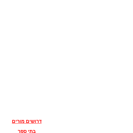
קוגניציה
מדע המדינה
מדינות
דגלים
ישראל
מדעי הרוח
פילוסופיה
אלוהים
נצרות
יהדות
איסלאם
אישים
דרושים מורים
בתי ספר