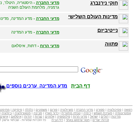
חוקי נירנברג
מדעי החברה
-
היסטוריה, היטלר, נ
גרמניה, מלחמת העולם השניה
מדינות העולם השלישי
מדעי החברה
-
מדע המדינה, מדינ
נייטיביזם
מדעי החברה
-
מדע המדינה
פתווה
מדעי הרוח
-
דתות, איסלאם
דף הבית
מדע המדינה ערכים נוספים
רפואה
|
פסיכולוגיה
|
ספורט
|
מדעי החברה
|
סוציולוגיה
|
פורום
|
משפטים
|
כלכלה
|
פיסיקה
|
מתימטי
אסטרונומיה
|
מערכת השמש
|
כימיה
|
טבלה מחזורית
|
כדור הארץ
|
סביבה
|
מטאורולוגיה
|
ביולוגיה
|
מדינות
|
דגלים
|
ישראל
|
מדעי הרוח
|
פילוסופיה
|
אלוהים
|
נצרות
|
יהדות
|
איסלאם
|
אישים
זכויות יוצרים
|
תנאי שימוש באתר
|
דף הבית
כל הזכויות שמורות - שבתאי גרשון Copyright © 2007