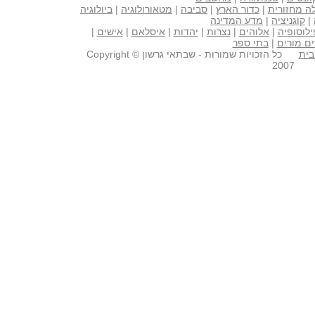
ה מחזורית
|
כדור הארץ
|
סביבה
|
מטאורולוגיה
|
ביולוגיה
|
קוגניציה
|
מדע המדינה
ילוסופיה
|
אלוהים
|
נצרות
|
יהדות
|
איסלאם
|
אישים
|
ם מורים
|
בתי ספר
בית
כל הזכויות שמורות - שבתאי גרשון Copyright ©
2007