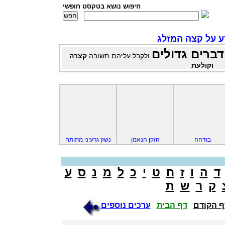
חיפוש נושא בטקסט חופשי
ע על קצה המזלג
דברים גדולים
ולקבל עליהם תשובה
קצרה
וקולעת
בודהה
הזקן הנאמן
נשק גרעיני מתותח
ד
ה
ו
ז
ח
ט
י
כ
ל
מ
נ
ס
ע
ק
ר
ש
ת
 הקודם
דף הבית
ערכים נוספים