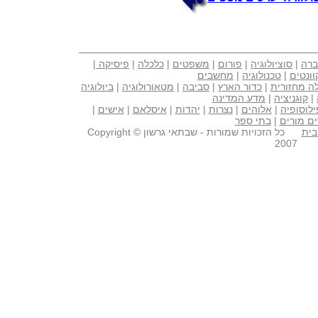
ברה
|
סוציולוגיה
|
פורום
|
משפטים
|
כלכלה
|
פיסיקה
|
וונטים
|
טכנולוגיה
|
מחשבים
ה מחזורית
|
כדור הארץ
|
סביבה
|
מטאורולוגיה
|
ביולוגיה
|
קוגניציה
|
מדע המדינה
ילוסופיה
|
אלוהים
|
נצרות
|
יהדות
|
איסלאם
|
אישים
|
ם מורים
|
בתי ספר
בית
כל הזכויות שמורות - שבתאי גרשון Copyright ©
2007