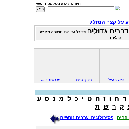
חיפוש נושא בטקסט חופשי
ע על קצה המזלג
דברים גדולים
ולקבל עליהם תשובה
קצרה
וקולעת
טאג' מהאל
היתוך גרעיני
מפרשיות 420
ד
ה
ו
ז
ח
ט
י
כ
ל
מ
נ
ס
ע
ק
ר
ש
ת
הבית
פסיכולוגיה ערכים נוספים