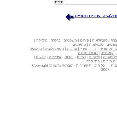
ולוגיה ערכים נוספים
ברה
|
סוציולוגיה
|
פורום
|
משפטים
|
כלכלה
|
פיסיקה
|
וונטים
|
טכנולוגיה
|
מחשבים
ה מחזורית
|
כדור הארץ
|
סביבה
|
מטאורולוגיה
|
ביולוגיה
|
קוגניציה
|
מדע המדינה
ילוסופיה
|
אלוהים
|
נצרות
|
יהדות
|
איסלאם
|
אישים
|
ם מורים
|
בתי ספר
בית
כל הזכויות שמורות - שבתאי גרשון Copyright ©
2007