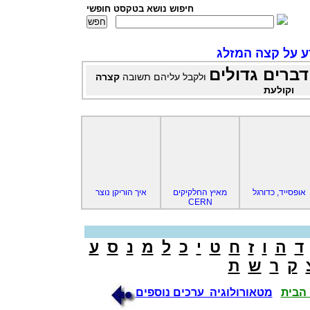
חיפוש נושא בטקסט חופשי
ע על קצה המזלג
דברים גדולים
ולקבל עליהם תשובה
קצרה
וקולעת
אופסייד, כדורגל
מאיץ החלקיקים
איך הוריקן נוצר
CERN
ד
ה
ו
ז
ח
ט
י
כ
ל
מ
נ
ס
ע
ק
ר
ש
ת
הבית
מטאורולוגיה ערכים נוספים