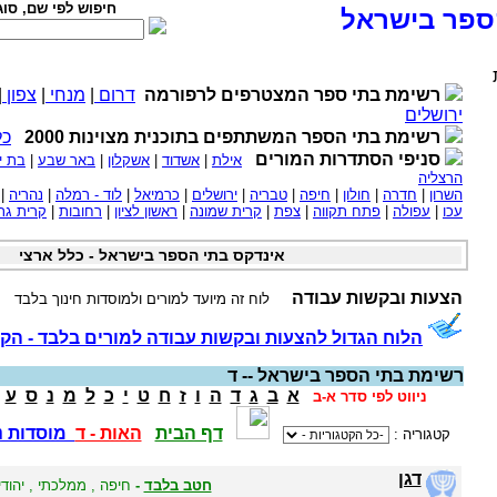
חיפוש לפי שם, סוג
ספר בישראל
רשימת בתי ספר המצטרפים לרפורמה
דרום
|
מנחי
|
צפון
|
ירושלים
רשימת בתי הספר המשתתפים בתוכנית מצוינות 2000
כל
סניפי הסתדרות המורים
אילת
|
אשדוד
|
אשקלון
|
באר שבע
|
בת י
הרצליה
השרון
|
חדרה
|
חולון
|
חיפה
|
טבריה
|
ירושלים
|
כרמיאל
|
לוד - רמלה
|
נהריה
|
עכו
|
עפולה
|
פתח תקווה
|
צפת
|
קרית שמונה
|
ראשון לציון
|
רחובות
|
קרית גת
אינדקס בתי הספר בישראל - כלל ארצי
הצעות ובקשות עבודה
לוח זה מיועד למורים ולמוסדות חינוך בלבד
הלוח הגדול להצעות ובקשות עבודה למורים בלבד - הקל
רשימת בתי הספר בישראל -- ד
א
ב
ג
ד
ה
ו
ז
ח
ט
י
כ
ל
מ
נ
ס
ע
ניווט לפי סדר א-ב
דף הבית
האות - ד
מוסדות נ
קטגוריה :
דגן
חטב בלבד
-
חיפה , ממלכתי , יהודי