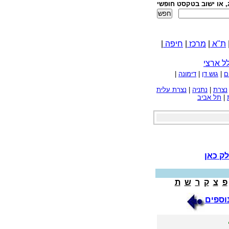
, או ישוב בטקסט חופשי
ת"א
|
מרכז
|
חיפה
|
ל ארצי
ם
|
גוש דן
|
דימונה
|
נצרת
|
נתניה
|
נצרת עלית
|
תל אביב
ק כאן
פ
צ
ק
ר
ש
ת
וספים