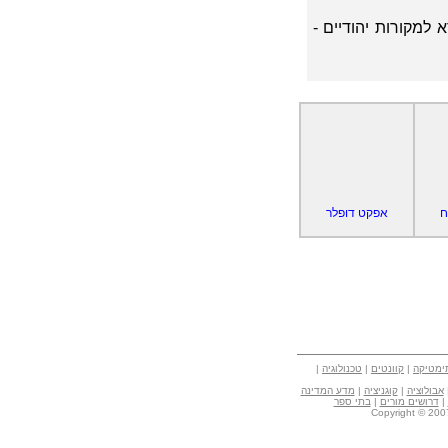
למקורות יהודיים -
ח
אפקט דופלר
ימטיקה
|
קוונטים
|
טכנולוגיה
|
אבולוציה
|
קוגניציה
|
מדע המדינה
|
דרושים מורים
|
בתי ספר