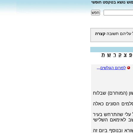
פוש נושא בטקסט חופשי
 עליהם תשובה
קצרה
פ
צ
ק
ר
ש
ת
לפורום הגולשים
...
ון (המוחרם) שבלוח
סלמים הסונים כאלה
ל עלי שהתרחש בעיר
ן נחשב לאימאם השלישי
רא ובנוסף ביום זה