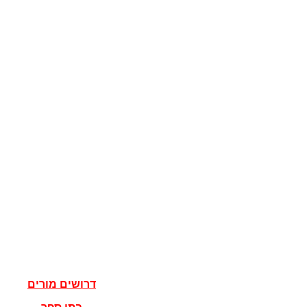
קוגניציה
מדע המדינה
מדינות
דגלים
ישראל
מדעי הרוח
פילוסופיה
אלוהים
נצרות
יהדות
איסלאם
אישים
דרושים מורים