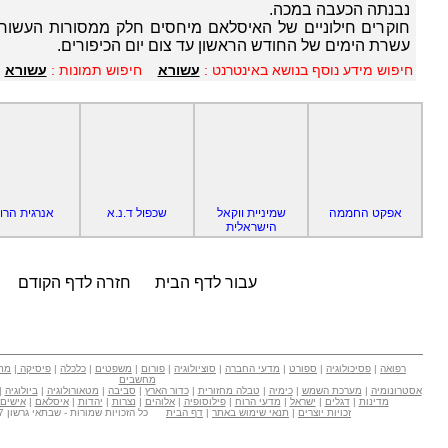
נבנתה הכעבה במכה.
חוקרים חילוניים של האיסלאם מיחסים חלק ממסורות העשורא 
עשרת הימים של החודש הראשון עד צום יום הכיפורים.
חיפוש מידע נוסף בנושא באינטרנט :
עשורא
חיפוש תמונות :
עשורא
אפקט החממה
שמיניית ווקאל
שכפול ד.נ.א
אנרגית הרו
הישראלית
עבור לדף הבית
חזרה לדף הקודם
רפואה
|
פסיכולוגיה
|
ספורט
|
מדעי החברה
|
סוציולוגיה
|
פורום
|
משפטים
|
כלכלה
|
פיסיקה
|
מת
מחשבים
אסטרונומיה
|
מערכת השמש
|
כימיה
|
טבלה מחזורית
|
כדור הארץ
|
סביבה
|
מטאורולוגיה
|
ביולוגיה
|
מדינות
|
דגלים
|
ישראל
|
מדעי הרוח
|
פילוסופיה
|
אלוהים
|
נצרות
|
יהדות
|
איסלאם
|
אישים
זכויות יוצרים
|
תנאי שימוש באתר
|
דף הבית
כל הזכויות שמורות - שבתאי גרשון Copyright © 2007