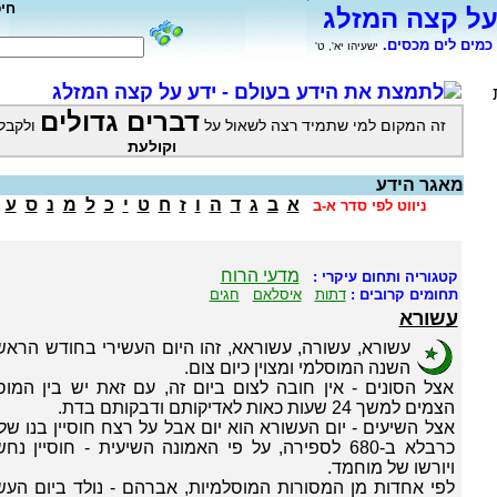
חי
על קצה המזלג
כמים לים מכסים.
ישעיהו יא', ט'
לתמצת את הידע בעולם - ידע על קצה המזלג
דברים גדולים
זה המקום למי שתמיד רצה לשאול על
ולקבל
וקולעת
מאגר הידע
א
ב
ג
ד
ה
ו
ז
ח
ט
י
כ
ל
מ
נ
ס
ע
ניווט לפי סדר א-ב
מדעי הרוח
קטגוריה ותחום עיקרי :
תחומים קרובים :
דתות
איסלאם
חגים
עשורא
עשורא, עשורה, עשוראא, זהו היום העשירי בחודש הראש
השנה המוסלמי ומצוין כיום צום.
אצל הסונים - אין חובה לצום ביום זה, עם זאת יש בין המו
הצמים למשך 24 שעות כאות לאדיקותם ודבקותם בדת.
אצל השיעים - יום העשורא הוא יום אבל על רצח חוסיין בנו ש
כרבלא ב-680 לספירה, על פי האמונה השיעית - חוסיי
ויורשו של מוחמד.
לפי אחדות מן המסורות המוסלמיות, אברהם - נולד ביום העשו