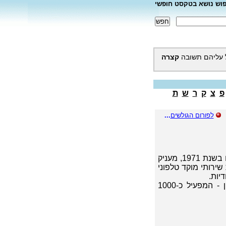
פוש נושא בטקסט חופשי
 עליהם תשובה
קצרה
פ
צ
ק
ר
ש
ת
לפורום הגולשים
...
ער"ן, (ע-זרה ר-פואית נ-פשית) - גוף התנדבותי אשר הוקם בשנת 1971, מעניק
שירותי מוקד טלפוני
יות.
לער"ן מוקדים ב-10 ערים ברחבי הארץ, רוב פעילות האירגון - המפעיל כ-1000