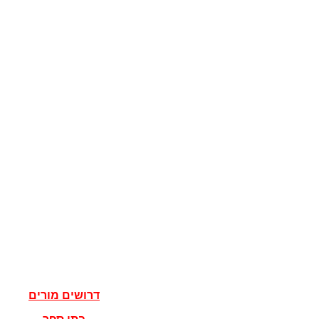
קוגניציה
מדע המדינה
מדינות
דגלים
ישראל
מדעי הרוח
פילוסופיה
אלוהים
נצרות
יהדות
איסלאם
אישים
דרושים מורים