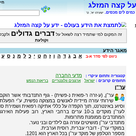
חי
על קצה המזלג
כמים לים מכסים.
ישעיהו יא', ט'
לתמצת את הידע בעולם - ידע על קצה המזלג
דברים גדולים
זה המקום למי שתמיד רצה לשאול על
ולקבל
וקולעת
מאגר הידע
א
ב
ג
ד
ה
ו
ז
ח
ט
י
כ
ל
מ
נ
ס
ע
ניווט לפי סדר א-ב
מדעי החברה
קטגוריה ותחום עיקרי :
תחומים קרובים :
ישראל
ארגונים וולונטריים
בריאות הנפש
ער"ן
שירותי עזרה מיידית לאנשים במצוקה נפשית, ע"י הפעלת 
וסיוע באינטרנט, תוך הקפדה על כללי אתיקה רפואית ושמירת סוד
המתנדבים ממומנת מתרומות.
מתנדבי ער"ן מושיטים עזרה גם לילדים ובני נוער.
במוקדי ער"ן - דוברי עברית, רוסית וערבית.
מספר הטלפון של מוקד ער"ן בכל הארץ הוא 1201.