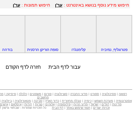
חיפוש מידע נוסף בנושא באינטרנט :
ער'ן
חיפוש תמונות :
ער'ן
פטרוגליף, נמיביה
קלימנג'רו
סופת הוריקן הרסנית
בודהה
עבור לדף הבית
חזרה לדף הקודם
רפואה
|
פסיכולוגיה
|
ספורט
|
מדעי החברה
|
סוציולוגיה
|
פורום
|
משפטים
|
כלכלה
|
פיסיקה
|
מת
מחשבים
אסטרונומיה
|
מערכת השמש
|
כימיה
|
טבלה מחזורית
|
כדור הארץ
|
סביבה
|
מטאורולוגיה
|
ביולוגיה
|
מדינות
|
דגלים
|
ישראל
|
מדעי הרוח
|
פילוסופיה
|
אלוהים
|
נצרות
|
יהדות
|
איסלאם
|
אישים
זכויות יוצרים
|
תנאי שימוש באתר
|
דף הבית
כל הזכויות שמורות - שבתאי גרשון Copyright © 2007