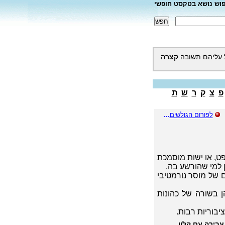
פוש נושא בטקסט חופשי
 עליהם תשובה
קצרה
פ
צ
ק
ר
ש
ת
לפורום הגולשים
...
פט, או ישות מוסמכת
 למי שהורשע בה.
ם של מוסר נורמטיבי
ן בשורה של כהונות
יבוריות רבות.
עבירה עם קלון