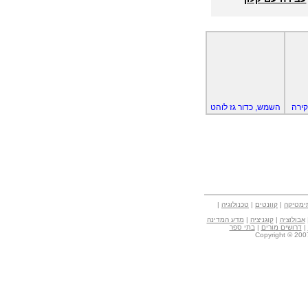
קירה
השמש, כדור גז לוהט
ימטיקה
|
קוונטים
|
טכנולוגיה
|
אבולוציה
|
קוגניציה
|
מדע המדינה
|
דרושים מורים
|
בתי ספר