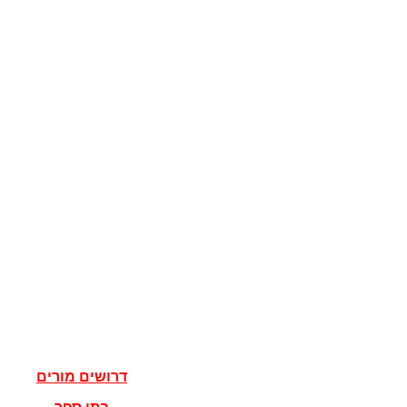
קוגניציה
מדע המדינה
מדינות
דגלים
ישראל
מדעי הרוח
פילוסופיה
אלוהים
נצרות
יהדות
איסלאם
אישים
דרושים מורים