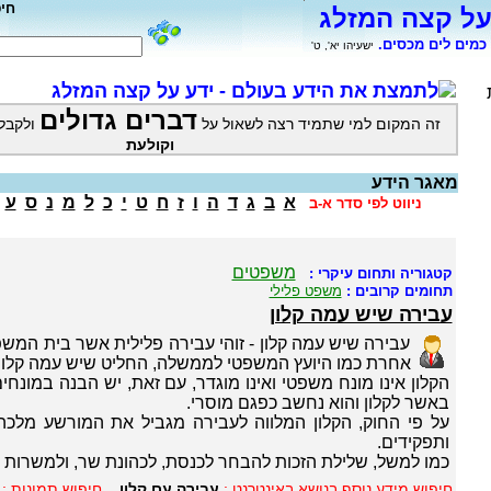
חי
על קצה המזלג
כמים לים מכסים.
ישעיהו יא', ט'
לתמצת את הידע בעולם - ידע על קצה המזלג
דברים גדולים
זה המקום למי שתמיד רצה לשאול על
ולקבל
וקולעת
מאגר הידע
א
ב
ג
ד
ה
ו
ז
ח
ט
י
כ
ל
מ
נ
ס
ע
ניווט לפי סדר א-ב
משפטים
קטגוריה ותחום עיקרי :
תחומים קרובים :
משפט פלילי
עבירה שיש עמה קלון
עבירה שיש עמה קלון - זוהי עבירה פלילית אשר בית המש
אחרת כמו היועץ המשפטי לממשלה, החליט שיש עמה קלון
הקלון אינו מונח משפטי ואינו מוגדר, עם זאת, יש הבנה במונחי
באשר לקלון והוא נחשב כפגם מוסרי.
על פי החוק, הקלון המלווה לעבירה מגביל את המורשע מלכה
ותפקידים.
כמו למשל, שלילת הזכות להבחר לכנסת, לכהונת שר, ולמשרות צ
חיפוש מידע נוסף בנושא באינטרנט :
עבירה עם קלון
חיפוש תמונות :