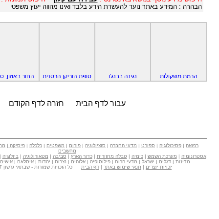
הבהרה : המידע באתר נועד להעשרת הידע בלבד ואינו מהווה יעוץ משפטי
הרמת משקולות
נגינה בבנג'ו
סופת הוריקן הרסנית
החור באוזון, ס
עבור לדף הבית
חזרה לדף הקודם
רפואה
|
פסיכולוגיה
|
ספורט
|
מדעי החברה
|
סוציולוגיה
|
פורום
|
משפטים
|
כלכלה
|
פיסיקה
|
מת
מחשבים
אסטרונומיה
|
מערכת השמש
|
כימיה
|
טבלה מחזורית
|
כדור הארץ
|
סביבה
|
מטאורולוגיה
|
ביולוגיה
|
מדינות
|
דגלים
|
ישראל
|
מדעי הרוח
|
פילוסופיה
|
אלוהים
|
נצרות
|
יהדות
|
איסלאם
|
אישים
זכויות יוצרים
|
תנאי שימוש באתר
|
דף הבית
כל הזכויות שמורות - שבתאי גרשון Copyright © 2007