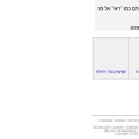
תם כמו "ראי" אל פני
פירה
ה
קפיצת בנג'י, דרא"פ
ימטיקה
|
קוונטים
|
טכנולוגיה
|
אבולוציה
|
קוגניציה
|
מדע המדינה
|
דרושים מורים
|
בתי ספר