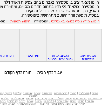
היינון נשאר יציב ביונוספירה בגבהים בהם צפיפות האויר דלה.
היונוספירה "כולאת" גלי רדיו בתחום תדרים מסויים, ומחזירה או
הארץ, בכך מתאפשר שידור גלי רדיו למרחקים.
בנוסף, תופעת זוהר הקוטב מתרחשת ביונוספירה.
חיפוש מידע נוסף בנושא באינטרנט :
יונוספירה
חיפוש תמונות :
יונוס
שמיניית ווקאל
כוכבים, אגדות
הומור וכימיה
רעידת אדמ
הישראלית
אסטרונומיה - הרצאה
עבור לדף הבית
חזרה לדף הקודם
רפואה
|
פסיכולוגיה
|
ספורט
|
מדעי החברה
|
סוציולוגיה
|
פורום
|
משפטים
|
כלכלה
|
פיסיקה
|
מת
מחשבים
אסטרונומיה
|
מערכת השמש
|
כימיה
|
טבלה מחזורית
|
כדור הארץ
|
סביבה
|
מטאורולוגיה
|
ביולוגיה
|
מדינות
|
דגלים
|
ישראל
|
מדעי הרוח
|
פילוסופיה
|
אלוהים
|
נצרות
|
יהדות
|
איסלאם
|
אישים
זכויות יוצרים
|
תנאי שימוש באתר
|
דף הבית
כל הזכויות שמורות - שבתאי גרשון Copyright © 2007