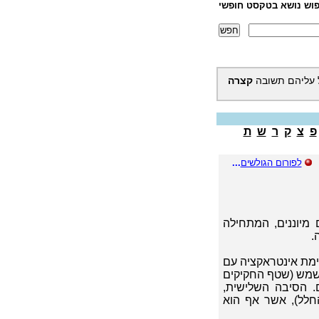
פוש נושא בטקסט חופשי
 עליהם תשובה
קצרה
פ
צ
ק
ר
ש
ת
לפורום הגולשים
...
 מיוננים, המתחילה
יימת אינטראקציה עם
 השמש (שטף החקיקים
. הסיבה השלישית,
חלל), אשר אף הוא