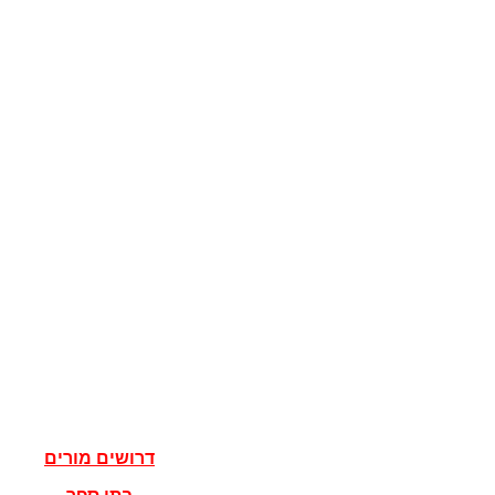
קוגניציה
מדע המדינה
מדינות
דגלים
ישראל
מדעי הרוח
פילוסופיה
אלוהים
נצרות
יהדות
איסלאם
אישים
דרושים מורים