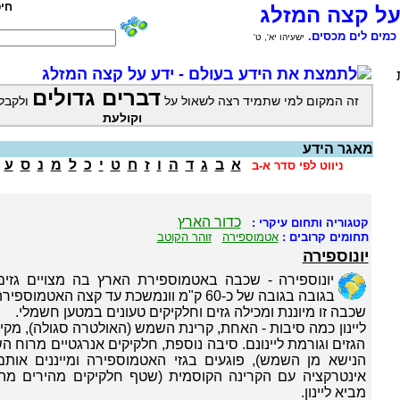
חי
על קצה המזלג
כמים לים מכסים.
ישעיהו יא', ט'
לתמצת את הידע בעולם - ידע על קצה המזלג
דברים גדולים
זה המקום למי שתמיד רצה לשאול על
ולקבל
וקולעת
מאגר הידע
א
ב
ג
ד
ה
ו
ז
ח
ט
י
כ
ל
מ
נ
ס
ע
ניווט לפי סדר א-ב
כדור הארץ
קטגוריה ותחום עיקרי :
תחומים קרובים :
אטמוספירה
זוהר הקוטב
יונוספירה
יונוספירה - שכבה באטמוספירת הארץ בה מצויים גזים
בגובה בגובה של כ-60 ק"מ וונמשכת עד קצה האטמוספירה.
שכבה זו מיוננת ומכילה גזים וחלקיקים טעונים במטען חשמלי.
ליינון כמה סיבות - האחת, קרינת השמש (האולטרה סגולה), מק
הגזים וגורמת ליינונם. סיבה נוספת, חלקיקים אנרגטיים מרוח
הנישא מן השמש), פוגעים בגזי האטמוספירה ומייננים אותם
אינטרקציה עם הקרינה הקוסמית (שטף חלקיקים מהירים מה
מביא ליינון.