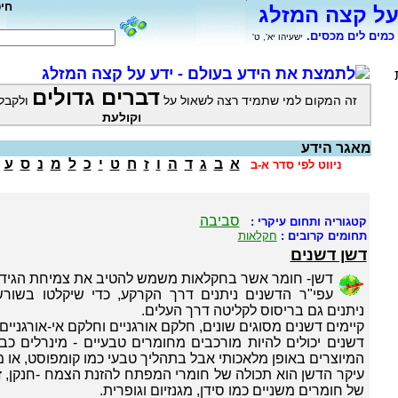
חי
על קצה המזלג
כמים לים מכסים.
ישעיהו יא', ט'
לתמצת את הידע בעולם - ידע על קצה המזלג
דברים גדולים
זה המקום למי שתמיד רצה לשאול על
ולקבל
וקולעת
מאגר הידע
א
ב
ג
ד
ה
ו
ז
ח
ט
י
כ
ל
מ
נ
ס
ע
ניווט לפי סדר א-ב
סביבה
קטגוריה ותחום עיקרי :
תחומים קרובים :
חקלאות
דשן דשנים
דשן- חומר אשר בחקלאות משמש להטיב את צמיחת הגידו
עפי"ר הדשנים ניתנים דרך הקרקע, כדי שיקלטו בשורש
ניתנים גם בריסוס לקליטה דרך העלים.
קיימים דשנים מסוגים שונים, חלקם אורגניים וחלקם אי-אורגניים.
דשנים יכולים להיות מורכבים מחומרים טבעיים - מינרלים כבו
המיוצרים באופן מלאכותי אבל בתהליך טבעי כמו קומפוסט, או 
עיקר הדשן הוא תכולה של חומרי המפתח להזנת הצמח -חנקן, זר
של חומרים משניים כמו סידן, מגנזיום וגופרית.