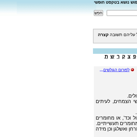
פוש נושא בטקסט חופשי
 עליהם תשובה
קצרה
פ
צ
ק
ר
ש
ת
לפורום הגולשים
...
לים.
י הצמחים, לעיתים
ל וכד', או מחומרים
מחומרים תעשייתיים.
חן ואשלגן וכן מידה