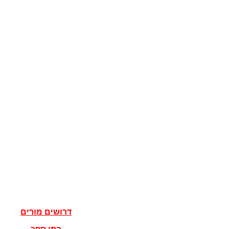
קוגניציה
מדע המדינה
מדינות
דגלים
ישראל
מדעי הרוח
פילוסופיה
אלוהים
נצרות
יהדות
איסלאם
אישים
דרושים מורים