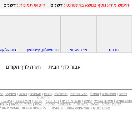
חיפוש מידע נוסף בנושא באינטרנט :
דשנים
חיפוש תמונות :
דשנים
בודהה
איי הפסחא
הר השולחן, קייפטאון
בום על קולי
עבור לדף הבית
חזרה לדף הקודם
רפואה
|
פסיכולוגיה
|
ספורט
|
מדעי החברה
|
סוציולוגיה
|
פורום
|
משפטים
|
כלכלה
|
פיסיקה
|
מת
מחשבים
אסטרונומיה
|
מערכת השמש
|
כימיה
|
טבלה מחזורית
|
כדור הארץ
|
סביבה
|
מטאורולוגיה
|
ביולוגיה
|
מדינות
|
דגלים
|
ישראל
|
מדעי הרוח
|
פילוסופיה
|
אלוהים
|
נצרות
|
יהדות
|
איסלאם
|
אישים
זכויות יוצרים
|
תנאי שימוש באתר
|
דף הבית
כל הזכויות שמורות - שבתאי גרשון Copyright © 2007