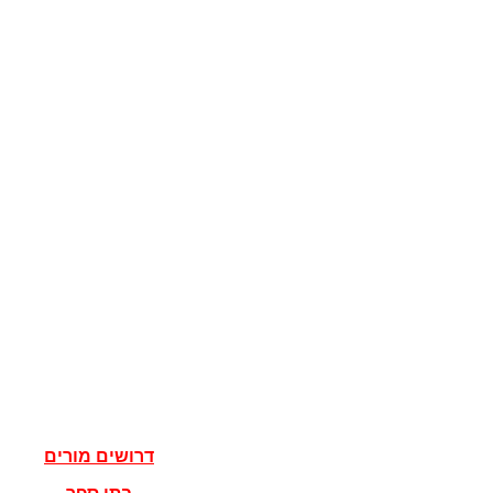
קוגניציה
מדע המדינה
מדינות
דגלים
ישראל
מדעי הרוח
פילוסופיה
אלוהים
נצרות
יהדות
איסלאם
אישים
דרושים מורים