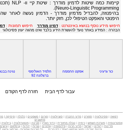
קיימות כמה שיטות
Neuro-Linguistic Programming).
בהיפנוזה, להבדיל מדמיון מודרך - הדמיון נעשה לאחר שה
היפנוטי והאפקט הטיפולי לכן, חזק יותר.
חיפוש מידע נוסף בנושא באינטרנט :
דמיון מודרך
חיפוש תמונות :
דמי
הבהרה : המידע באתר נועד להעשרת הידע בלבד ואינו מהווה יעוץ פסיכולוגי
כור גרעיני
אפקט החממה
הלפיד האולימפי
נגינה בבנג'
ברצלונה 92
עבור לדף הבית
חזרה לדף הקודם
רפואה
|
פסיכולוגיה
|
ספורט
|
מדעי החברה
|
סוציולוגיה
|
פורום
|
משפטים
|
כלכלה
|
פיסיקה
|
מת
מחשבים
אסטרונומיה
|
מערכת השמש
|
כימיה
|
טבלה מחזורית
|
כדור הארץ
|
סביבה
|
מטאורולוגיה
|
ביולוגיה
|
מדינות
|
דגלים
|
ישראל
|
מדעי הרוח
|
פילוסופיה
|
אלוהים
|
נצרות
|
יהדות
|
איסלאם
|
אישים
זכויות יוצרים
|
תנאי שימוש באתר
|
דף הבית
כל הזכויות שמורות - שבתאי גרשון Copyright © 2007