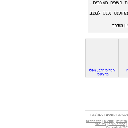
 לדמיון מודרך : שיטת קיי וו- NLP (תכנות השפה העצבית -
מהופנט נכנס למצב
ון מודרך
ו
הנילוס הלבן, מפלי
מרצ'ינסון
ימטיקה
|
קוונטים
|
טכנולוגיה
|
אבולוציה
|
קוגניציה
|
מדע המדינה
|
דרושים מורים
|
בתי ספר