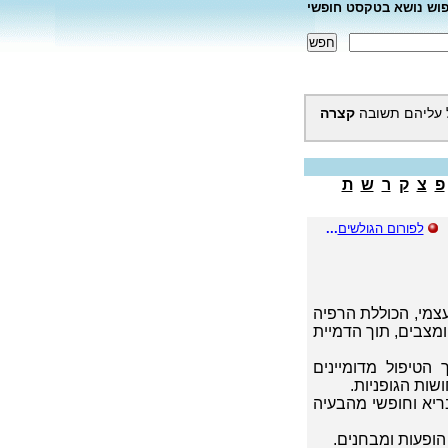
פוש נושא בטקסט חופשי
 עליהם תשובה
קצרה
פ
צ
ק
ר
ש
ת
לפורום הגולשים
...
עצמי, הכוללת הרפיה
ומצבים, תוך הדמיית
הטיפול מדומיינים
שות הגופניות.
ריא וחופשי מהבעיה
הופעות ומבחנים.