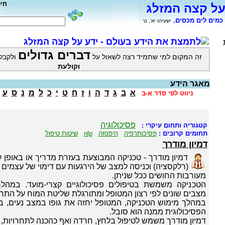
חי
על קצה המזלג
כמים לים מכסים.
ישעיהו יא', ט'
לתמצת את הידע בעולם - ידע על קצה המזלג
דברים גדולים
זה המקום למי שתמיד רצה לשאול על
ולקבל
וקולעת
מאגר הידע
א
ב
ג
ד
ה
ו
ז
ח
ט
י
כ
ל
מ
נ
ס
ע
ניווט לפי סדר א-ב
פסיכולוגיה
קטגוריה ותחום עיקרי :
תחומים קרובים :
פסיכותרפיה
היפנוזה
nlp
שיטות טיפול
דמיון מודרך
דמיון מודרך - טכניקה המבוצעת בעזרת מדריך או באופן 
(רלקסציה) וכניסה למצב של הירגעות עם דימוי של עצמים 
מעורבות החושים ככל שניתן.
הטכניקה משמשת בטיפולים פסיכולוגיים קצרי-מועד. במהלך 
מצבים שונים לפי רצון המטופל ומתורגלת שליטת המוח על התחו
במהלך מימוש הטכניקה, המטופל יחזה את גופו במצב נעים, ב
הפסיכולוגית ממנה הוא סובל.
דמיון מודרך משמש לטיפול בלחץ, חרדה ואף כהכנה לתחרויות, 