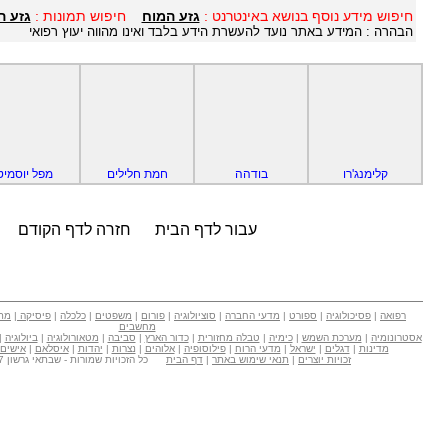
חיפוש מידע נוסף בנושא באינטרנט :
גזע המוח
חיפוש תמונות :
גזע ה
הבהרה : המידע באתר נועד להעשרת הידע בלבד ואינו מהווה יעוץ רפואי
קלימנג'רו
בודהה
חמת חלילים
מפל יוסמיט
עבור לדף הבית
חזרה לדף הקודם
רפואה
|
פסיכולוגיה
|
ספורט
|
מדעי החברה
|
סוציולוגיה
|
פורום
|
משפטים
|
כלכלה
|
פיסיקה
|
מת
מחשבים
אסטרונומיה
|
מערכת השמש
|
כימיה
|
טבלה מחזורית
|
כדור הארץ
|
סביבה
|
מטאורולוגיה
|
ביולוגיה
|
מדינות
|
דגלים
|
ישראל
|
מדעי הרוח
|
פילוסופיה
|
אלוהים
|
נצרות
|
יהדות
|
איסלאם
|
אישים
זכויות יוצרים
|
תנאי שימוש באתר
|
דף הבית
כל הזכויות שמורות - שבתאי גרשון Copyright © 2007