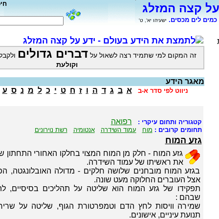
חי
על קצה המזלג
כמים לים מכסים.
ישעיהו יא', ט'
לתמצת את הידע בעולם - ידע על קצה המזלג
דברים גדולים
זה המקום למי שתמיד רצה לשאול על
ולקבל
וקולעת
מאגר הידע
א
ב
ג
ד
ה
ו
ז
ח
ט
י
כ
ל
מ
נ
ס
ע
ניווט לפי סדר א-ב
רפואה
קטגוריה ותחום עיקרי :
תחומים קרובים :
מוח
עמוד השידרה
אנטומיה
רשת נוירונים
גזע המוח
גזע המוח - חלק מן המוח המצוי בחלקו האחורי התחתון ש
את ראשיתו של עמוד השידרה.
בגזע המוח מובחנים שלושה חלקים - מדולה האובלונגטה, הפ
אצל העוברים החלוקה מעט שונה.
תפקידו של גזע המוח הוא שליטה על תהליכים בסיסיים, ל
שבהם :
שמירה וויסות לחץ הדם וטמפרטורת הגוף, שליטה על שרירי
תנועת עיניים, אישונים.