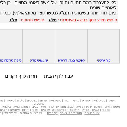
כלי להערכת רמת החיים וחוזקו של משק לאומי מסויים, וכן כלי
לאומיים שונים.
כיום רווח יותר בשימוש ה תמ"ג לנפש(תוצר מקומי גולמי). ככלי 
חיפוש מידע נוסף בנושא באינטרנט :
תל'ג
חיפוש תמונות :
תל'ג
כור גרעיני
קפיצת בנג'י, דרא"פ
שעשועי מדע
סופת טורנדו מ
עבור לדף הבית
חזרה לדף הקודם
רפואה
|
פסיכולוגיה
|
ספורט
|
מדעי החברה
|
סוציולוגיה
|
פורום
|
משפטים
|
כלכלה
|
פיסיקה
|
מת
מחשבים
אסטרונומיה
|
מערכת השמש
|
כימיה
|
טבלה מחזורית
|
כדור הארץ
|
סביבה
|
מטאורולוגיה
|
ביולוגיה
|
מדינות
|
דגלים
|
ישראל
|
מדעי הרוח
|
פילוסופיה
|
אלוהים
|
נצרות
|
יהדות
|
איסלאם
|
אישים
זכויות יוצרים
|
תנאי שימוש באתר
|
דף הבית
כל הזכויות שמורות - שבתאי גרשון Copyright © 2007