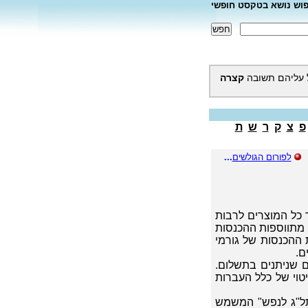
פוש נושא בטקסט חופשי
 עליהם תשובה
קצרה
פ
צ
ק
ר
ש
ת
לפורום הגולשים
...
 כל המוצרים לרבות
 מתווספות ההכנסות
ת ההכנסות של גורמי
ם.
 שניתנים בתשלום.
יטוי של כלל העברות
"תל"ג לנפש" המשמש