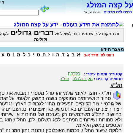
חי
על קצה המזלג
כמים לים מכסים.
ישעיהו יא', ט'
לתמצת את הידע בעולם - ידע על קצה המזלג
דברים גדולים
זה המקום למי שתמיד רצה לשאול על
ולקבל
וקולעת
מאגר הידע
א
ב
ג
ד
ה
ו
ז
ח
ט
י
כ
ל
מ
נ
ס
ע
ניווט לפי סדר א-ב
כלכלה
קטגוריה ותחום עיקרי :
תחומים קרובים :
מקרו כלכלה
תמ"ג
תל"ג
תל"ג - תוצר לאומי גולמי זהו גודל מספרי המבטא את סך
סחורות ושירותים המופקים בשנה במשק הלאומי, על זאת
של גורמי ייצור מקומיים הפעילים מחוץ לגבולות הארץ ונגרעו
ייצור חיצוניים העובדים באותו משק כגון יועצים זרים, ועובדים זרי
בחישוב התל"ג משתמשים רק בערכם של סחורות או שירותים
ולא סחורות ושירותים הניתנים ללא תשלום. לכן, התל"ג הוא ב
הכספים במשק הלאומי.
חלוקת שיעור התל"ג בכמות האוכלוסין נותננת נתון המכונה 