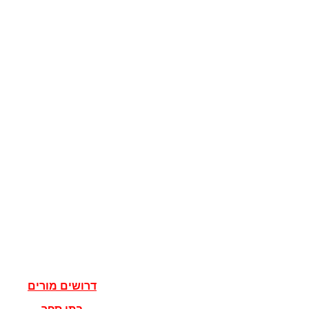
קוגניציה
מדע המדינה
מדינות
דגלים
ישראל
מדעי הרוח
פילוסופיה
אלוהים
נצרות
יהדות
איסלאם
אישים
דרושים מורים