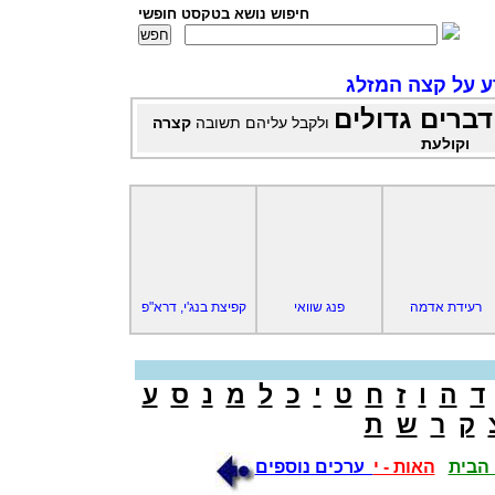
חיפוש נושא בטקסט חופשי
ע על קצה המזלג
דברים גדולים
ולקבל עליהם תשובה
קצרה
וקולעת
רעידת אדמה
פנג שוואי
קפיצת בנג'י, דרא"פ
ד
ה
ו
ז
ח
ט
י
כ
ל
מ
נ
ס
ע
ק
ר
ש
ת
הבית
האות - י
ערכים נוספים