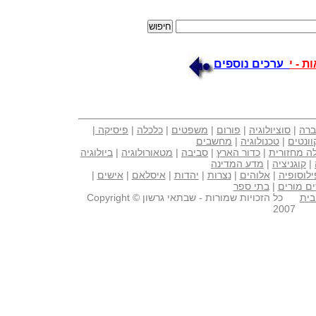
ת - י
ערכים נוספים
ברה
|
סוציולוגיה
|
פורום
|
משפטים
|
כלכלה
|
פיסיקה
|
וונטים
|
טכנולוגיה
|
מחשבים
ה מחזורית
|
כדור הארץ
|
סביבה
|
מטאורולוגיה
|
ביולוגיה
|
קוגניציה
|
מדע המדינה
ילוסופיה
|
אלוהים
|
נצרות
|
יהדות
|
איסלאם
|
אישים
|
ם מורים
|
בתי ספר
בית
כל הזכויות שמורות - שבתאי גרשון Copyright ©
2007