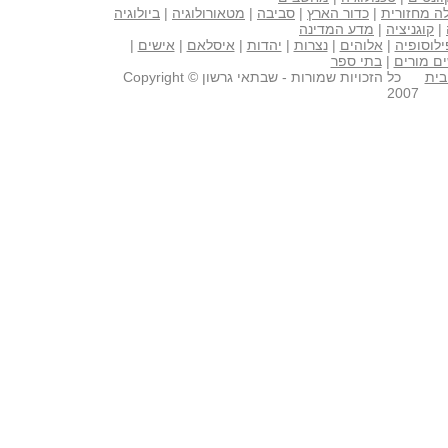
ה מחזורית
|
כדור הארץ
|
סביבה
|
מטאורולוגיה
|
ביולוגיה
|
קוגניציה
|
מדע המדינה
ילוסופיה
|
אלוהים
|
נצרות
|
יהדות
|
איסלאם
|
אישים
|
ם מורים
|
בתי ספר
בית
כל הזכויות שמורות - שבתאי גרשון Copyright ©
2007