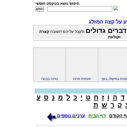
חיפוש נושא בטקסט חופשי
ע על קצה המזלג
דברים גדולים
ולקבל עליהם תשובה
קצרה
וקולעת
גינה בפיקולו, באך
אנרגית הרוח
נגינה בבנג'ו
ד
ה
ו
ז
ח
ט
י
כ
ל
מ
נ
ס
ע
ק
ר
ש
ת
 הקודם
דף הבית
ערכים נוספים