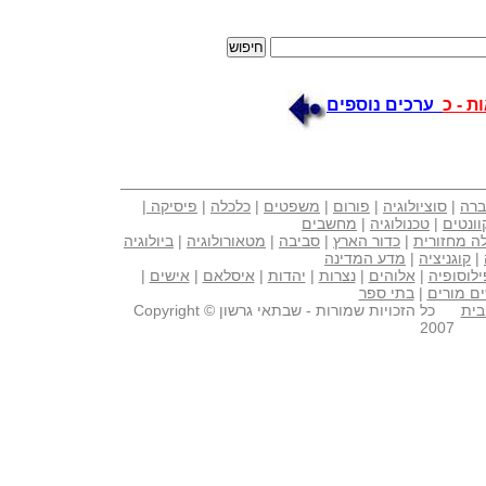
ת - כ
ערכים נוספים
ברה
|
סוציולוגיה
|
פורום
|
משפטים
|
כלכלה
|
פיסיקה
|
וונטים
|
טכנולוגיה
|
מחשבים
ה מחזורית
|
כדור הארץ
|
סביבה
|
מטאורולוגיה
|
ביולוגיה
|
קוגניציה
|
מדע המדינה
ילוסופיה
|
אלוהים
|
נצרות
|
יהדות
|
איסלאם
|
אישים
|
ם מורים
|
בתי ספר
בית
כל הזכויות שמורות - שבתאי גרשון Copyright ©
2007