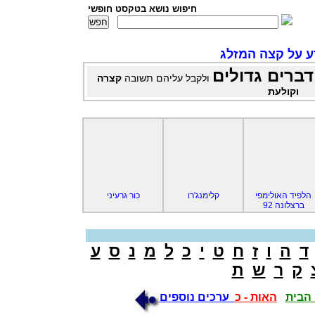
חיפוש נושא בטקסט חופשי
ע על קצה המזלג
דברים גדולים
ולקבל עליהם תשובה
קצרה
וקולעת
הלפיד האולימפי
קלימנג'רו
כור גרעיני
ברצלונה 92
ד
ה
ו
ז
ח
ט
י
כ
ל
מ
נ
ס
ע
ק
ר
ש
ת
הבית
האות - כ
ערכים נוספים