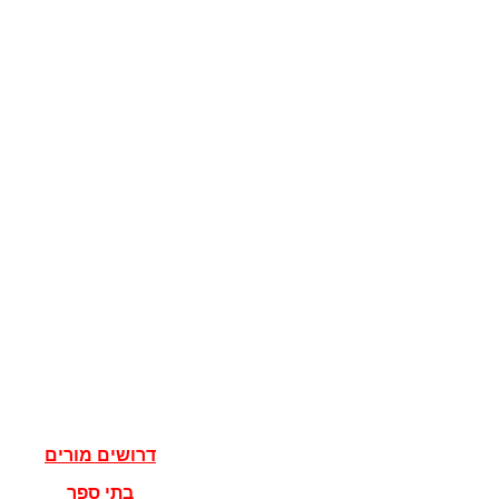
קוגניציה
מדע המדינה
מדינות
דגלים
ישראל
מדעי הרוח
פילוסופיה
אלוהים
נצרות
יהדות
איסלאם
אישים
דרושים מורים
בתי ספר