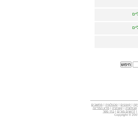
יים
יים
קה
|
קוונטים
|
טכנולוגיה
|
מחשבים
אבולוציה
|
קוגניציה
|
מדע המדינה
|
דרושים מורים
|
בתי ספר