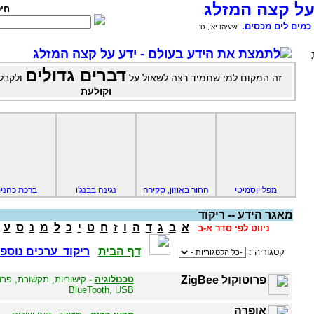
על קצה המזלג
חי
כמים לים מכסים.
ישעיהו יא', ט'
לתמצת את הידע בעולם - ידע על קצה המזלג
דברים גדולים
זה המקום למי שתמיד רצה לשאול על
ולקבל
וקולעת
מפל יוסמיטי
החור באוזון, סקירה
נגינה בבנג'ו
ברכת כהני
מאגר הידע -- ריקוד
א
ב
ג
ד
ה
ו
ז
ח
ט
י
כ
ל
מ
נ
ס
ע
ניווט לפי סדר א-ב
דף הבית
ריקוד ערכים נוספ
קטגוריה :
פרוטוקול ZigBee
טכנולוגיה
-
קישוריות, תקשורת, פרוט
BlueTooth, USB
אופרה