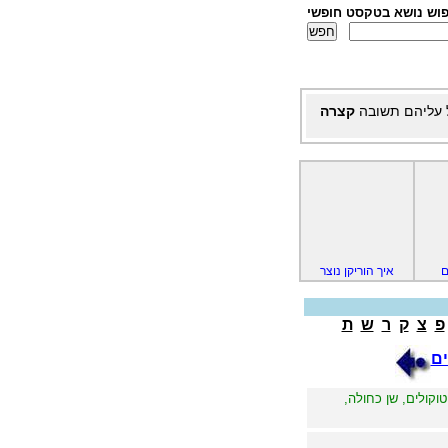
פוש נושא בטקסט חופשי
 עליהם תשובה
קצרה
ם
איך הוריקן נוצר
פ
צ
ק
ר
ש
ת
ים
וקולים, שן כחולה,