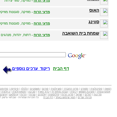
מדעי הרוח
-
מוזיקה, סוגי יצירות
האוס
מדעי הרוח
-
מוזיקה, סגנונות מוזיקל
סווינג
מדעי הרוח
-
מוזיקה, סגנונות מוזיקל
שמחת בית השואבה
מדעי הרוח
-
דתות, יהדות, מנהגים
דף הבית
ריקוד ערכים נוספים
רפואה
|
פסיכולוגיה
|
ספורט
|
מדעי החברה
|
סוציולוגיה
|
פורום
|
משפטים
|
כלכלה
|
פיסיקה
|
מתימטי
אסטרונומיה
|
מערכת השמש
|
כימיה
|
טבלה מחזורית
|
כדור הארץ
|
סביבה
|
מטאורולוגיה
|
ביולוגיה
|
מדינות
|
דגלים
|
ישראל
|
מדעי הרוח
|
פילוסופיה
|
אלוהים
|
נצרות
|
יהדות
|
איסלאם
|
אישים
זכויות יוצרים
|
תנאי שימוש באתר
|
דף הבית
כל הזכויות שמורות - שבתאי גרשון Copyright © 2007