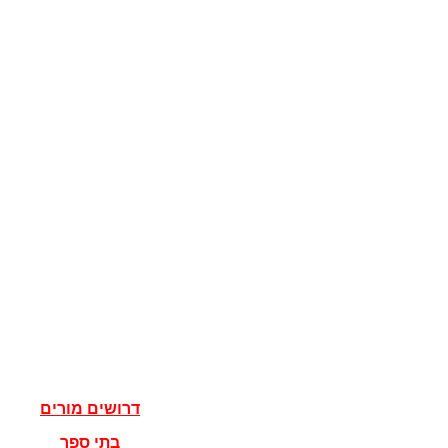
קוגניציה
מדע המדינה
מדינות
דגלים
ישראל
מדעי הרוח
פילוסופיה
אלוהים
נצרות
יהדות
איסלאם
אישים
דרושים מורים
בתי ספר