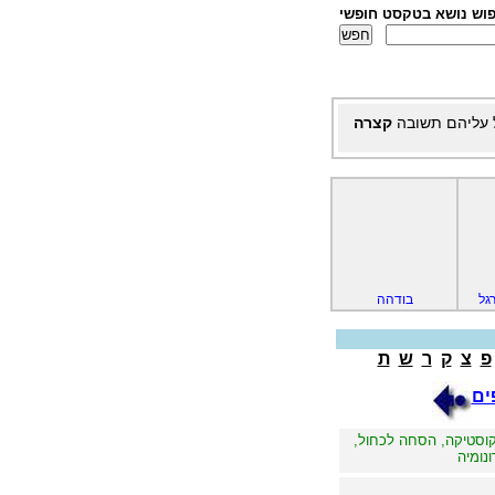
פוש נושא בטקסט חופשי
 עליהם תשובה
קצרה
רגל
בודהה
פ
צ
ק
ר
ש
ת
ים
קוסטיקה, הסחה לכחול,
נומיה