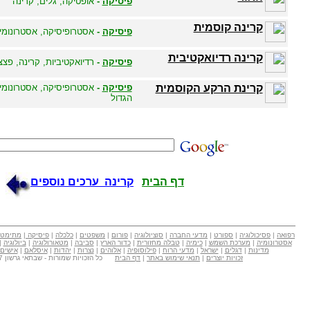
פיסיקה
-
אופטיקה, גלים, קרינה
קרינה קוסמית
פיסיקה
-
אסטרופיסיקה, אסטרונומי
קרינה רדיואקטיבית
פיסיקה
-
רדיואקטיביות, קרינה, פצ
קרינת הרקע הקוסמית
פיסיקה
-
אסטרופיסיקה, אסטרונומי
הגדול
דף הבית
קרינה ערכים נוספים
רפואה
|
פסיכולוגיה
|
ספורט
|
מדעי החברה
|
סוציולוגיה
|
פורום
|
משפטים
|
כלכלה
|
פיסיקה
|
מתימטי
אסטרונומיה
|
מערכת השמש
|
כימיה
|
טבלה מחזורית
|
כדור הארץ
|
סביבה
|
מטאורולוגיה
|
ביולוגיה
|
מדינות
|
דגלים
|
ישראל
|
מדעי הרוח
|
פילוסופיה
|
אלוהים
|
נצרות
|
יהדות
|
איסלאם
|
אישים
זכויות יוצרים
|
תנאי שימוש באתר
|
דף הבית
כל הזכויות שמורות - שבתאי גרשון Copyright © 2007