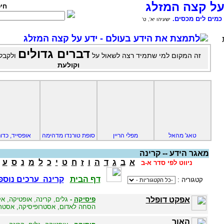
על קצה המזלג
חי
כמים לים מכסים.
ישעיהו יא', ט'
לתמצת את הידע בעולם - ידע על קצה המזלג
דברים גדולים
זה המקום למי שתמיד רצה לשאול על
ולקבל
וקולעת
טאג' מהאל
מפלי הריין
סופת טורנדו מדהימה
אופסייד, כדו
מאגר הידע -- קרינה
א
ב
ג
ד
ה
ו
ז
ח
ט
י
כ
ל
מ
נ
ס
ע
ניווט לפי סדר א-ב
דף הבית
קרינה ערכים נוספ
קטגוריה :
אפקט דופלר
פיסיקה
-
גלים, קרינה, אופטיקה, א
הסחה לאדום, אסטרופיסיקה, אסטרו
האור