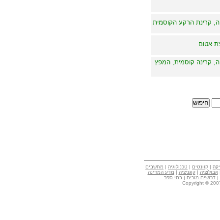
ה, קרינת הרקע הקוסמית
צת אטום
ה, קרינה קוסמית, המפץ
קה
|
קוונטים
|
טכנולוגיה
|
מחשבים
אבולוציה
|
קוגניציה
|
מדע המדינה
|
דרושים מורים
|
בתי ספר